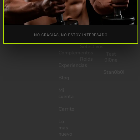
Inicio
Vassal
Tabletas
Aicar
Tienda
Vassal
Ciclo
Ciclos
Vial
de
corte
NO GRACIAS, NO ESTOY INTERESADO
Promociones
Moduladores
intenso
Selectivos
Complementos
Test
Roids
0I0ne
Experiencias
Stan0b0I
Blog
Mi
cuenta
Carrito
Lo
mas
nuevo