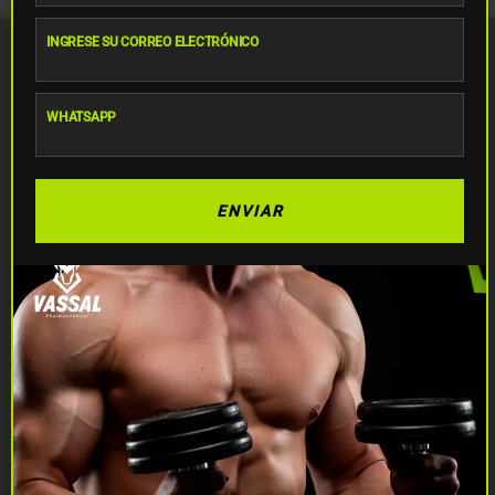
INGRESE SU CORREO ELECTRÓNICO
Email
Suscríbete
WHATSAPP
Nombre
WhatsApp
Correo electrónico
ENVIAR
Teléfono
Enviar
Navegación
Categorías
Productos
populares