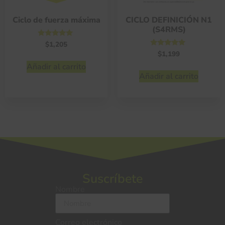
Ciclo de fuerza máxima
CICLO DEFINICIÓN N1
(S4RMS)
Valorado
$
1,205
con
Valorado
$
1,199
4.75
con
de 5
Añadir al carrito
4.75
de 5
Añadir al carrito
Suscríbete
Nombre
Correo electrónico