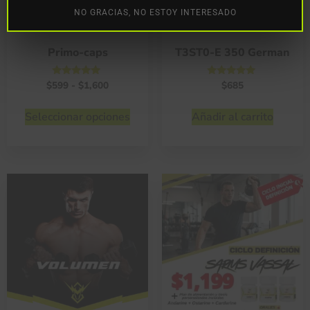
NO GRACIAS, NO ESTOY INTERESADO
Primo-caps
T3ST0-E 350 German
Valorado
Valorado
$
599
-
$
1,600
$
685
con
con
4.75
4.75
de 5
de 5
Seleccionar opciones
Añadir al carrito