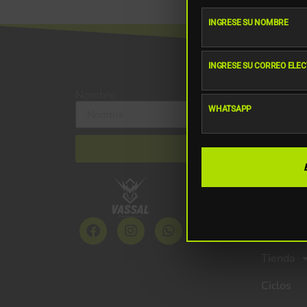
INGRESE SU NOMBRE
Nombre
INGRESE SU CORREO ELE
Email
Nombre
WHATSAPP
WhatsApp
Navegaci
Inicio
Tienda
Ciclos