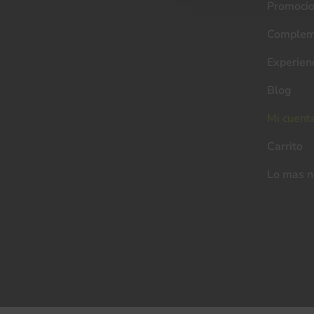
Promoci
Complem
Experien
Blog
Mi cuent
Carrito
Lo mas 