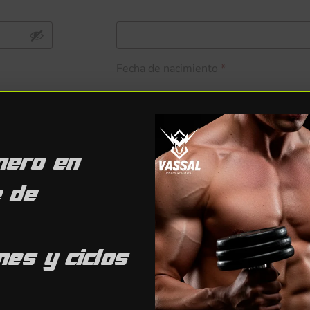
Fecha de nacimiento
*
Suscríbete a nuestro boletín
mero en
Tus datos personales se utilizarán para
tu experiencia en esta web, gestionar e
e de
propósitos descritos en nuestra
polític
Registrarse
es y ciclos