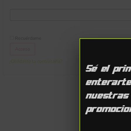
Recuérdame
Acceso
¿Olvidaste la contraseña?
Sé el pri
enterart
nuestras
promocion