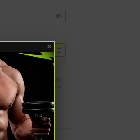
Close this module
 procesar tu pedido, mejorar
l acceso a tu cuenta y otros
a de privacidad
.