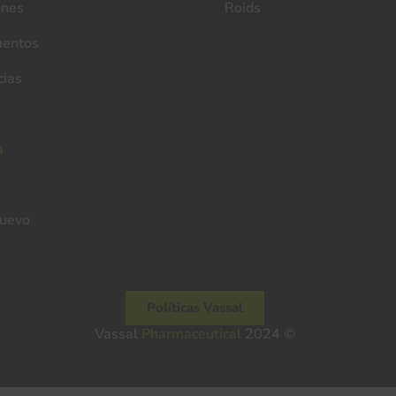
ones
Roids
entos
cias
a
nuevo
Políticas Vassal
Pharmaceutical
Vassal
2024 ©
Pharmaceutical