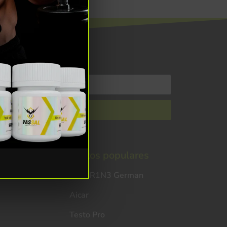
éfono
Productos populares
0ST4R1N3 German
Aicar
Testo Pro