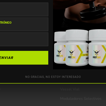
CTRÓNICO
Suscríbete
Correo electrónico
Tel
Enviar
ENVIAR
ón
Categorías
NO GRACIAS, NO ESTOY INTERESADO
Vassal Tabletas
Vassal Vial
Moduladores Selectivos