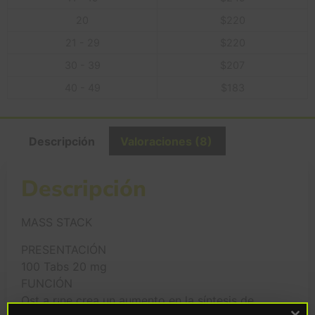
20
$
220
21 - 29
$
220
30 - 39
$
207
40 - 49
$
183
Descripción
Valoraciones (8)
Descripción
MASS STACK
PRESENTACIÓN
100 Tabs 20 mg
FUNCIÓN
Ost a r¡ne crea un aumento en la síntesis de