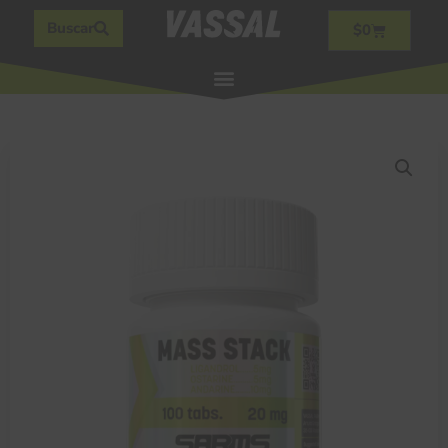
Buscar
$
0