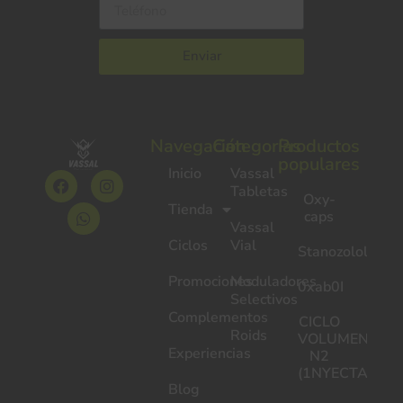
Enviar
Navegación
Categorías
Productos
populares
Inicio
Vassal
Tabletas
Oxy-
Tienda
caps
Vassal
Ciclos
Vial
Stanozolol
Promociones
Moduladores
0xab0I
Selectivos
Complementos
CICLO
Roids
VOLUMEN
Experiencias
N2
(1NYECTABLE)
Blog