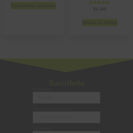
de 5
Seleccionar opciones
Valorado
$
1,235
con
4.75
de 5
Añadir al carrito
Suscríbete
Nombre
Correo electrónico
Teléfono