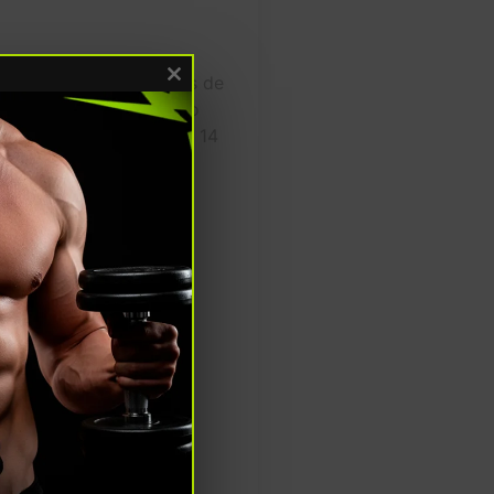
ecto terapéutico después de
Close this module
de esteroides libres (no
 y sostenerlo hasta por 14