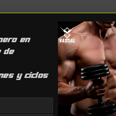
osterona están diseñadas para prolongar la ventana del ef
cción menos frecuente en comparación con las inyecciones 
r un pico rápido en los niveles de testosterona plasmáticos
mero en
e de
es y ciclos