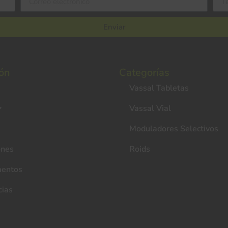
Enviar
ón
Categorías
Vassal Tabletas
Vassal Vial
Moduladores Selectivos
ones
Roids
entos
cias