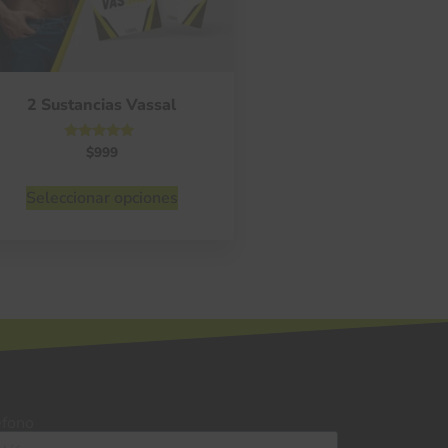
2 Sustancias Vassal
Valorado
$
999
con
4.75
de 5
Seleccionar opciones
éfono