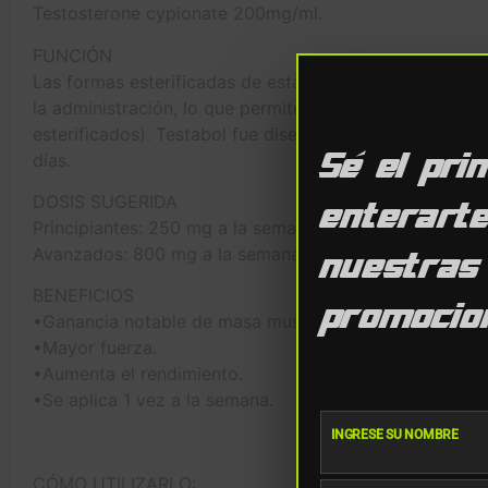
Testosterone cypionate 200mg/ml.
FUNCIÓN
Las formas esterificadas de esta presentación de test
la administración, lo que permite un programa de inye
esterificados). Testabol fue diseñado para proporciona
días.
Sé el pri
DOSIS SUGERIDA
enterart
Principiantes: 250 mg a la semana.
Avanzados: 800 mg a la semana.
nuestras
BENEFICIOS
promocion
•Ganancia notable de masa muscular.
•Mayor fuerza.
•Aumenta el rendimiento.
•Se aplica 1 vez a la semana.
INGRESE SU NOMBRE
Nombre
CÓMO UTILIZARLO: