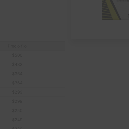
Precio fijo
$
500
$
432
$
364
$
364
$
299
$
299
$
250
$
249
$
220