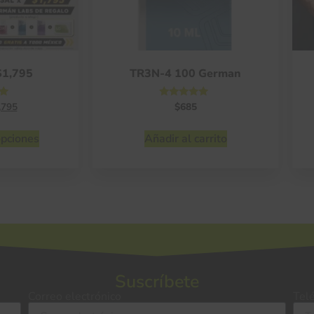
$1,795
TR3N-4 100 German
o
Valorado
,795
$
685
con
4.75
de 5
opciones
Añadir al carrito
Suscríbete
Correo electrónico
Tel