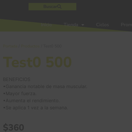
Buscar
Inicio
Tienda
Ciclos
Prom
Portada
/
Productos
/
Test0 500
Test0 500
BENEFICIOS
•Ganancia notable de masa muscular.
•Mayor fuerza.
•Aumenta el rendimiento.
•Se aplica 1 vez a la semana.
$
360