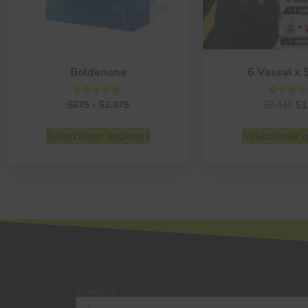
Boldenone
6 Vassal x 
Valorado
Valorad
$
675
-
$
2,075
$
2,440
$
1
con
con
4.75
4.75
de 5
de 5
Seleccionar opciones
Seleccionar 
Nombre