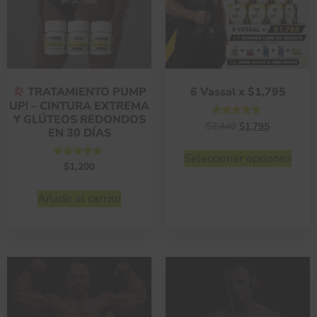
6 Vassal x $1,795
TRATAMIENTO PUMP
UP! – CINTURA EXTREMA
Y GLÚTEOS REDONDOS
Valorado
$
2,440
$
1,795
EN 30 DÍAS
con
4.75
de 5
Seleccionar opciones
Valorado
$
1,200
con
4.75
de 5
Añadir al carrito