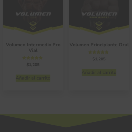
Volumen Intermedio Pro
Volumen Principiante Oral
Vial
Valorado
$
1,205
con
Valorado
$
1,205
4.69
con
de 5
Añadir al carrito
4.65
de 5
Añadir al carrito