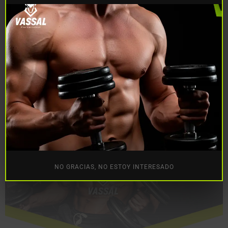
dudes visitar nuestra
sección de tienda
o seguirnos en
nuestra página de
instagram
para más contenido.
Comparte:
Más populares
NO GRACIAS, NO ESTOY INTERESADO