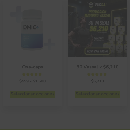
Oxa-caps
30 Vassal x $6,210
Valorado
Valorado
$
599
-
$
1,600
$
6,210
con
con
4.75
4.75
de 5
de 5
Seleccionar opciones
Seleccionar opciones