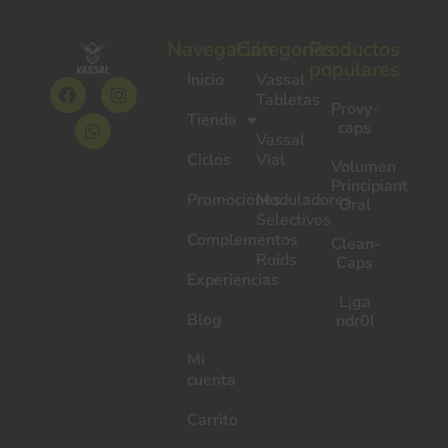
Navegación
Categorías
Productos
populares
Inicio
Vassal
Tabletas
Provy-
Tienda
caps
Vassal
Ciclos
Vial
Volumen
Principiante
Promociones
Moduladores
Oral
Selectivos
Complementos
Clean-
Roids
Caps
Experiencias
L¡ga
Blog
ndr0I
Mi
cuenta
Carrito