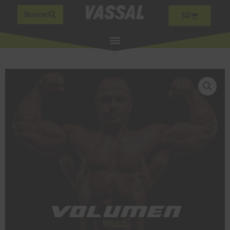
Buscar
$
0