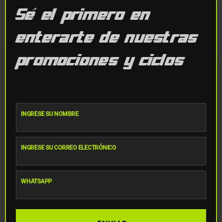
Sé el primero en
Te Puede Interesar
enterarte de nuestras
promociones y ciclos
INGRESE SU NOMBRE
Nombre
INGRESE SU CORREO ELECTRÓNICO
Email
Ciclo de corte intenso
0xyb0I
WHATSAPP
WhatsApp
Valorado
Valorado
$
1,205
$
360
con
con
4.75
4.75
de 5
de 5
Añadir al carrito
Añadir al carrito