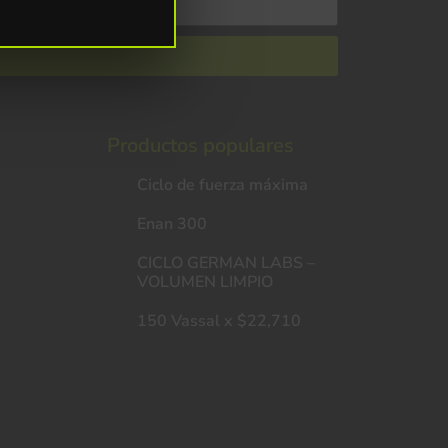
Productos populares
Ciclo de fuerza máxima
Enan 300
CICLO GERMAN LABS –
VOLUMEN LIMPIO
150 Vassal x $22,710