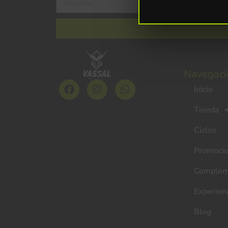
Navegaci
Inicio
Tienda
Ciclos
Promoci
Complem
Experien
Blog