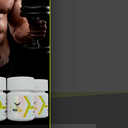
éfono