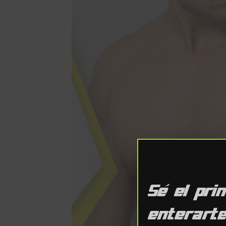
Sé el pri
enterart