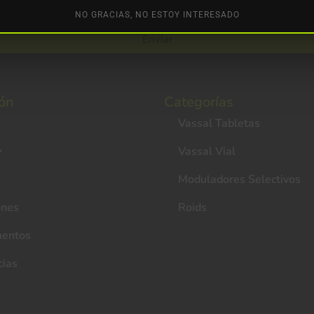
NO GRACIAS, NO ESTOY INTERESADO
Enviar
ón
Categorías
Vassal Tabletas
Vassal Vial
Moduladores Selectivos
ones
Roids
entos
cias