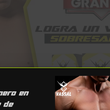
mero en
e de