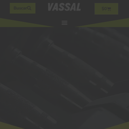
Buscar
$
0