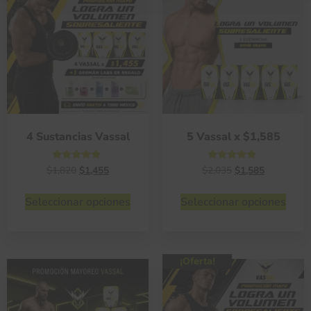
4 Sustancias Vassal
5 Vassal x $1,585
Valorado
Valorado
$
1,820
$
1,455
$
2,035
$
1,585
con
con
4.78
4.75
de 5
de 5
Seleccionar opciones
Seleccionar opciones
¡Oferta!