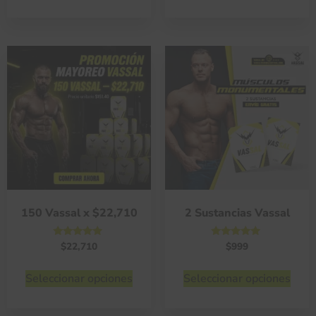
150 Vassal x $22,710
2 Sustancias Vassal
Valorado
Valorado
$
22,710
$
999
con
con
4.75
4.75
de 5
de 5
Seleccionar opciones
Seleccionar opciones