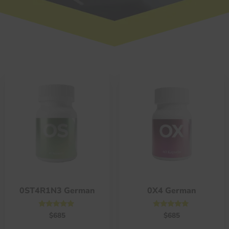
Tienda
0ST4R1N3 German
0X4 German
Valorado
Valorado
$
685
$
685
con
con
4.75
4.75