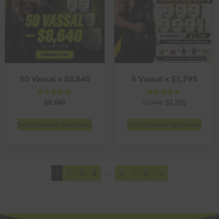
50 Vassal x $8,640
6 Vassal x $1,795
Valorado
Valorado
$
8,640
$
2,440
$
1,795
con
con
4.75
4.75
de 5
de 5
Seleccionar opciones
Seleccionar opciones
1
2
3
4
…
6
7
8
→