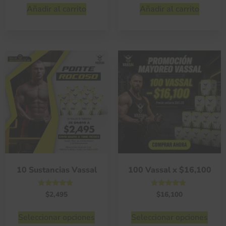
de 5
de 5
Añadir al carrito
Añadir al carrito
10 Sustancias Vassal
100 Vassal x $16,100
Valorado
Valorado
$
2,495
$
16,100
con
con
4.75
4.75
de 5
de 5
Seleccionar opciones
Seleccionar opciones