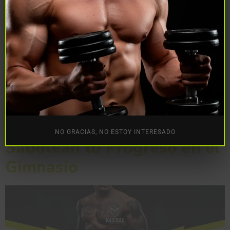
Cuando se realiza un ciclo de esteroides anabólicos, el
cuerpo puede experimentar desequilibrios hormonales
debido a la supresión de la producción natural de
testosterona o al aumento de otras hormonas, como los
estrógenos. Aquí es donde entran en juego los
protectores hormonales , productos diseñados para
mitigar los efectos secundarios y proteger la salud
general. […]
Errores Comunes que
NO GRACIAS, NO ESTOY INTERESADO
Sabotean tu Progreso en el
Gimnasio