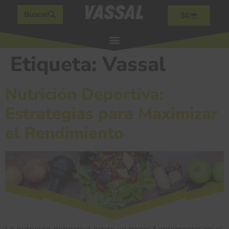
Buscar
$
0
Etiqueta:
Vassal
Nutrición Deportiva:
Estrategias para Maximizar
el Rendimiento