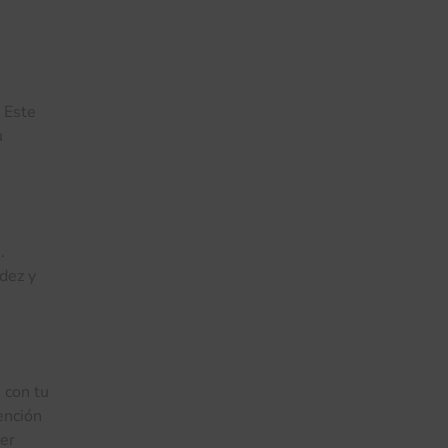
 Este
u
.
idez y
 con tu
ención
cer