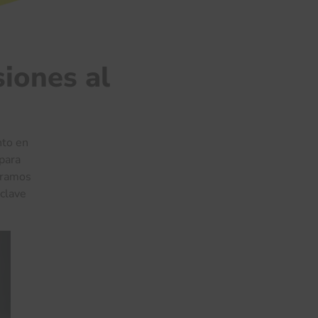
siones al
nto en
 para
loramos
 clave