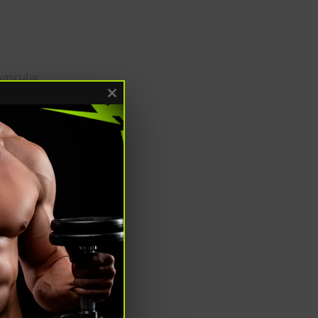
vascular
a evitar
Close this module