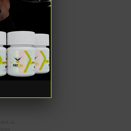
 de
dad, la
minos