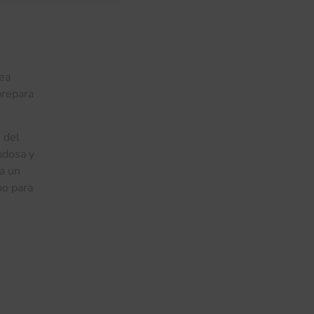
sea
prepara
 del
adosa y
ra un
po para