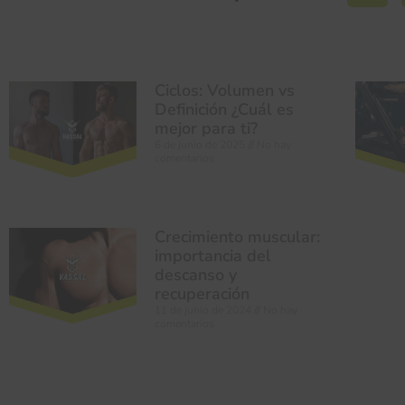
Ciclos: Volumen vs
Definición ¿Cuál es
mejor para ti?
6 de junio de 2025
No hay
comentarios
Crecimiento muscular:
importancia del
descanso y
recuperación
11 de junio de 2024
No hay
comentarios