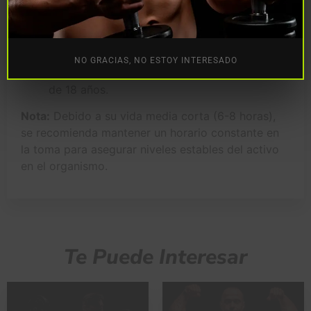
Salud General:
No utilizar en personas con
enfermedades crónicas, padecimientos
cardiovasculares o del sistema inmune.
NO GRACIAS, NO ESTOY INTERESADO
Edad:
Estrictamente prohibido para menores
de 18 años.
Nota:
Debido a su vida media corta (6-8 horas),
se recomienda mantener un horario constante en
la toma para asegurar niveles estables del activo
en el organismo.
Te Puede Interesar