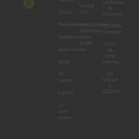
explosivo
Vassal
de
Ciclos
Vial
volumen
Promociones
Moduladores
CL3NBU
Selectivos
German
Complementos
Roids
Ciclo
Experiencias
de
corte
Blog
intenso
30
Mi
Vassal
cuenta
x
$6,210
Carrito
Lo
mas
nuevo