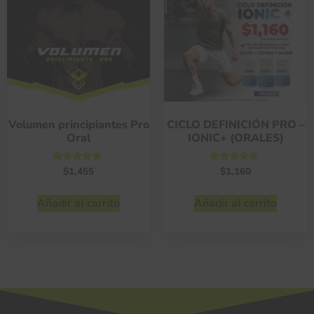
Volumen principiantes Pro
CICLO DEFINICIÓN PRO –
Oral
IONIC+ (ORALES)
Valorado
Valorado
$
1,455
$
1,160
con
con
4.59
4.75
de 5
de 5
Añadir al carrito
Añadir al carrito