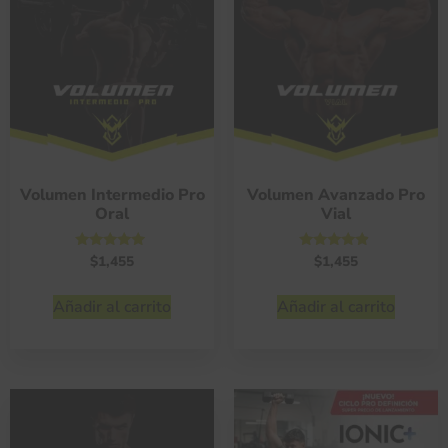
Volumen Intermedio Pro
Volumen Avanzado Pro
Oral
Vial
Valorado
Valorado
$
1,455
$
1,455
con
con
4.73
4.65
de 5
de 5
Añadir al carrito
Añadir al carrito