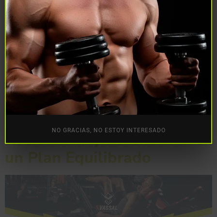
Entrenas con todas tus fuerzas, sigues tus rutinas al pie
de la letra y, aun así, los resultados no se ven. ¿Qué está
fallando? Muchos entusiastas del gimnasio cometen
errores comunes que, sin darse cuenta, frenan su
progreso en el gimnasio . Si quieres maximizar tu
crecimiento muscular y lograr tus metas, es momento
de […]
Entrenamiento de
NO GRACIAS, NO ESTOY INTERESADO
Resistencia y Potencia: Crea
un Plan Equilibrado