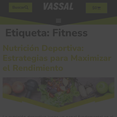
Buscar
$
0
Etiqueta:
Fitness
Nutrición Deportiva:
Estrategias para Maximizar
el Rendimiento