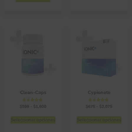
Clean-Caps
Cypionate
Valorado
Valorado
$
599
-
$
1,600
$
675
-
$
2,075
con
con
4.75
4.75
de 5
de 5
Seleccionar opciones
Seleccionar opciones