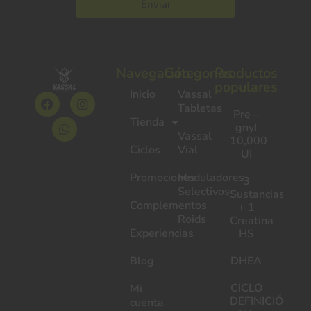
Enviar
Navegación
Categorías
Productos
populares
Inicio
Vassal
Tabletas
Pre –
Tienda
gnyI
Vassal
10,000
Ciclos
Vial
UI
Promociones
Moduladores
3
Selectivos
Sustancias
Complementos
+ 1
Roids
Creatina
Experiencias
HS
Blog
DHEA
CICLO
Mi
DEFINICIÓN
cuenta