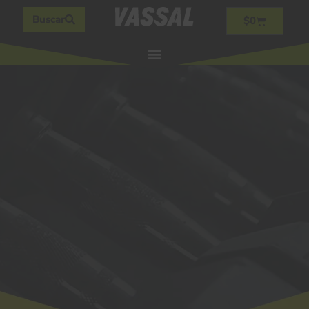
Buscar
$
0