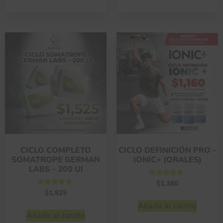
CICLO COMPLETO
CICLO DEFINICIÓN PRO –
SOMATROPE GERMAN
IONIC+ (ORALES)
LABS – 200 UI
Valorado
$
1,160
con
Valorado
$
1,525
4.75
con
de 5
Añadir al carrito
4.75
de 5
Añadir al carrito